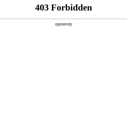
产品及服务
行业解决方案
合作伙伴
投资者关系
与全球顶尖科技公司的长期深度合作，构建起覆盖企业数字化转型全产业链
成完整的数字化产品技术镜像。